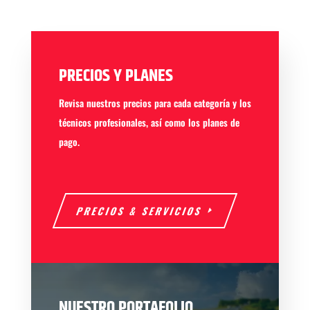
PRECIOS Y PLANES
Revisa nuestros precios para cada categoría y los
técnicos profesionales, así como los planes de
pago.
PRECIOS & SERVICIOS
NUESTRO PORTAFOLIO