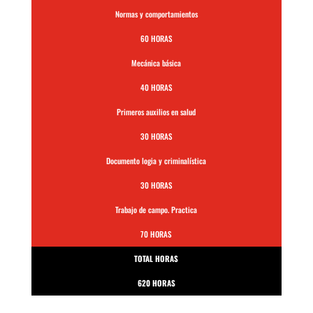
Normas y comportamientos
60 HORAS
Mecánica básica
40 HORAS
Primeros auxilios en salud
30 HORAS
Documento logia y criminalística
30 HORAS
Trabajo de campo. Practica
70 HORAS
TOTAL HORAS
620 HORAS